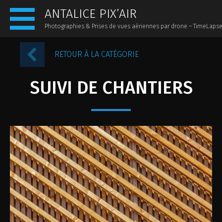
ANTALICE PIX’AIR
Photographies & Prises de vues aériennes par drone – TimeLaps
ACCUEIL
RETOUR À LA CATÉGORIE
PRÉSENTATION
SUIVI DE CHANTIERS
ACTUALITÉS
PHOTOS AÉRIENNES
PHOTOS AU SOL
PANORAMIQUES 360
VIDÉOS
TIMELAPSE
CONTACT