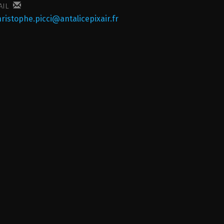
AIL
hristophe.picci@antalicepixair.fr