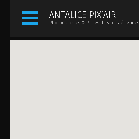
ANTALICE PIX’AIR
Photographies & Prises de vues aérienne
ACCUEIL
PRÉSENTATION
ACTUALITÉS
PHO
ILS NOUS FONT CONFIANCE