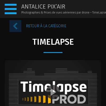
ANTALICE PIX’AIR
Photographies & Prises de vues aériennes par drone – TimeLaps
ACCUEIL
RETOUR À LA CATÉGORIE
PRÉSENTATION
TIMELAPSE
ACTUALITÉS
PHOTOS AÉRIENNES
PHOTOS AU SOL
PANORAMIQUES 360
VIDÉOS
TIMELAPSE
CONTACT