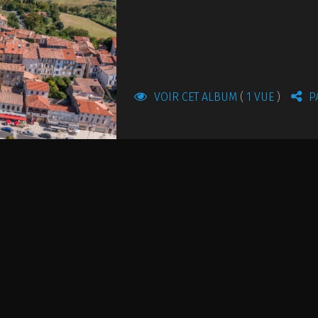
VOIR CET ALBUM
1 VUE
P