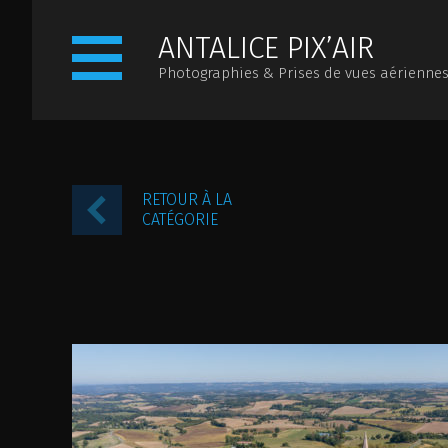
ANTALICE PIX’AIR
Photographies & Prises de vues aérienne
ACCUEIL
PRÉSENTATION
ACTUALITÉS
PHO
ILS NOUS FONT CONFIANCE
RETOUR À LA
CATÉGORIE