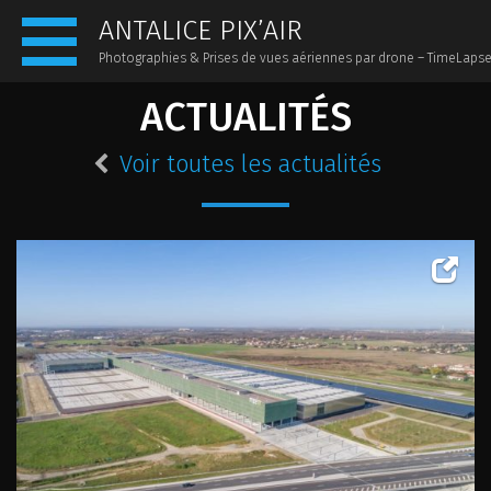
ANTALICE PIX’AIR
Photographies & Prises de vues aériennes par drone – TimeLaps
ACTUALITÉS
ACCUEIL
PRÉSENTATION
Voir toutes les actualités
ACTUALITÉS
PHOTOS AÉRIENNES
PHOTOS AU SOL
PANORAMIQUES 360
VIDÉOS
TIMELAPSE
CONTACT