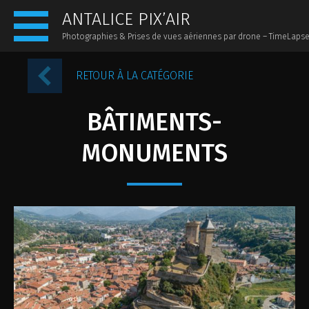
ANTALICE PIX’AIR
Photographies & Prises de vues aériennes par drone – TimeLaps
ACCUEIL
RETOUR À LA CATÉGORIE
PRÉSENTATION
BÂTIMENTS-
ACTUALITÉS
MONUMENTS
PHOTOS AÉRIENNES
PHOTOS AU SOL
PANORAMIQUES 360
VIDÉOS
TIMELAPSE
CONTACT